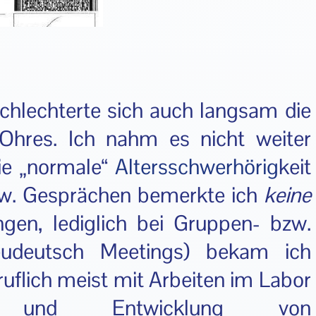
rschlechterte sich auch langsam die
 Ohres. Ich nahm es nicht weiter
die „normale“
Altersschwerhörig
keit
zw. Gesprächen bemerkte ich
keine
gen, lediglich bei Gruppen- bzw.
eudeutsch Meetings) bekam ich
eruflich meist mit Arbeiten im Labor
ung) und Entwicklung von