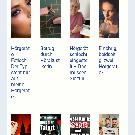
Hörgerät
Betrug
Hörgerät
Einohrig,
e
durch
schlecht
beidseiti
Fetisch:
Hörakust
eingestel
g, zwei
Der Typ
ikerin
lt – Das
Hörgerät
steht nur
müssen
e?
auf
Sie tun
meine
Hörgerät
e