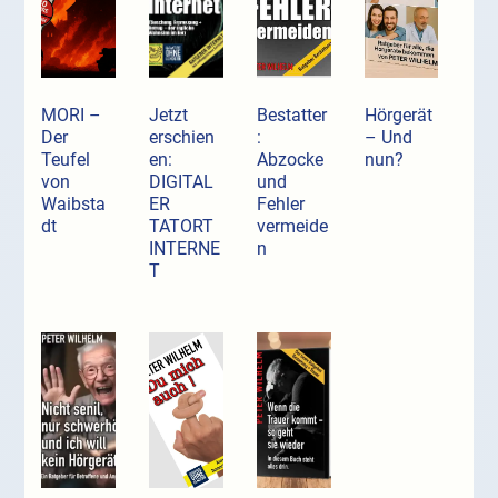
MORI –
Jetzt
Bestatter
Hörgerät
Der
erschien
:
– Und
Teufel
en:
Abzocke
nun?
von
DIGITAL
und
Waibsta
ER
Fehler
dt
TATORT
vermeide
INTERNE
n
T