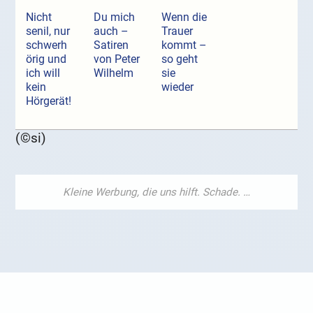
Nicht
Du mich
Wenn die
senil, nur
auch –
Trauer
schwerh
Satiren
kommt –
örig und
von Peter
so geht
ich will
Wilhelm
sie
kein
wieder
Hörgerät!
(©si)