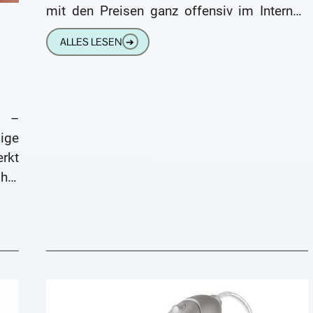
mit den Preisen ganz offensiv im Internet.
Wir haben das mal untersucht.
ALLES LESEN
➔
n –
ige
rkt
hre
cht