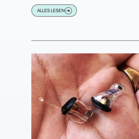
undurchdringlicher Dschungel
ALLES LESEN
➔