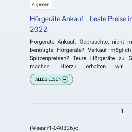
Allgemein
Hörgeräte Ankauf – beste Preise i
2022
Hörgeräte Ankauf: Gebrauchte, nicht m
benötigte Hörgeräte? Verkauf möglich
Spitzenpreisen? Teure Hörgeräte zu G
machen. Hierzu erhalten wir 
HÖRGERÄTE-INFO.NET beinahe täglich vi
ALLES LESEN
➔
Anfragen. Oft haben Betroffene ihre alten
1
(©seafr1-040326)c