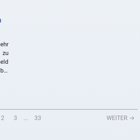
n
ehr
 zu
eld
bei
ele
2
3
...
33
WEITER →