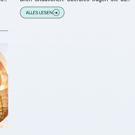
 in
wesentlich zu einer gesteigerten
ALLES LESEN
➔
Lebensqualität bei. Die