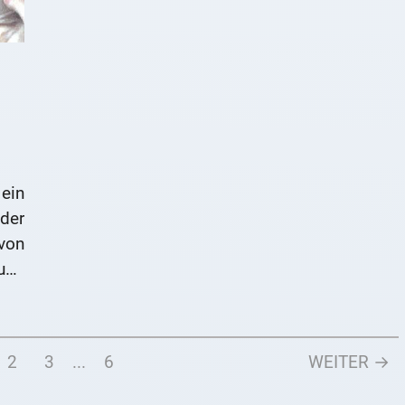
ein
der
von
ung
Das
wie
die
2
3
...
6
WEITER →
 ob
ers