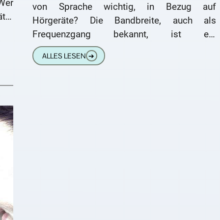
Wer
von Sprache wichtig, in Bezug auf
ter
Hörgeräte? Die Bandbreite, auch als
ät.
Frequenzgang bekannt, ist ein
men
entscheidender Faktor in der akustischen
ALLES LESEN
➔
Übertragung. Egal, ob es