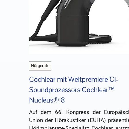
Hörgeräte
Cochlear mit Weltpremiere CI-
Soundprozessors Cochlear™
Nucleus® 8
Auf dem 66. Kongress der Europäisc
Union der Hörakustiker (EUHA) präsentie
Hörimplantate-Spezialist Cochlear erstm