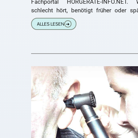
Fachportal HÖRGERÄTE-INFO.NET. 
schlecht hört, benötigt früher oder spä
höchstwahrscheinlich ein Hörger
ALLES LESEN
➔
Hörgeräte verstärken den Schall und for
ihn