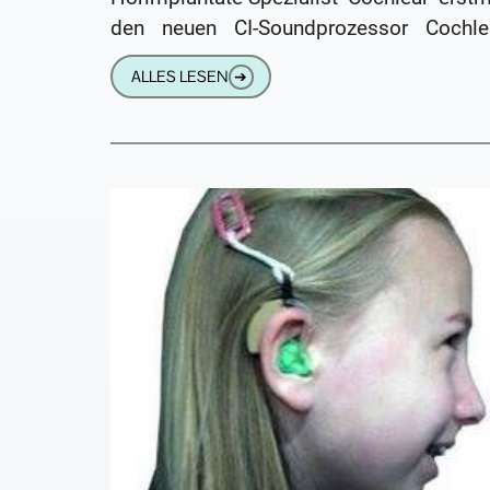
den neuen CI-Soundprozessor Cochle
Nucleus® 8. Die innovative Hörlösung k
ALLES LESEN
➔
auf jede Hörumgebung präziser eingeste
werden. In