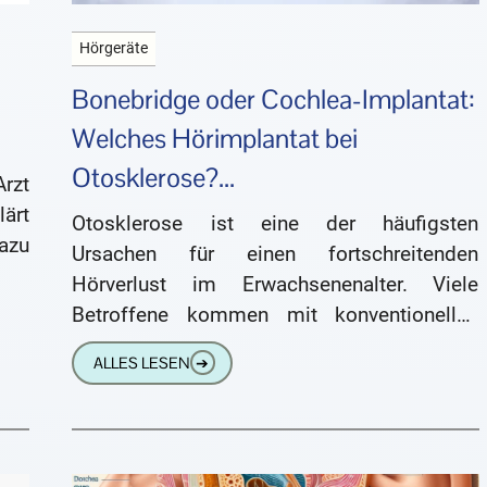
Hörgeräte
Bonebridge oder Cochlea-Implantat:
Welches Hörimplantat bei
Otosklerose?...
rzt
lärt
Otosklerose ist eine der häufigsten
azu
Ursachen für einen fortschreitenden
Hörverlust im Erwachsenenalter. Viele
Betroffene kommen mit konventionellen
Hörgeräten oder einer Operation am
ALLES LESEN
➔
Steigbügel gut zurecht. Doch was passiert,
wenn diese