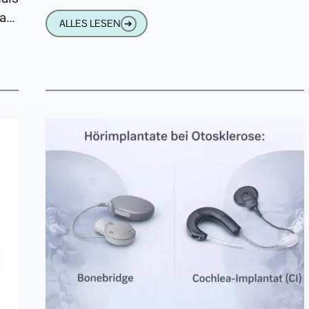
mit einem Cochlea-Implantat (CI) hören,
ar™
ALLES LESEN
➔
tragen auf dem anderen Ohr
ann
llt