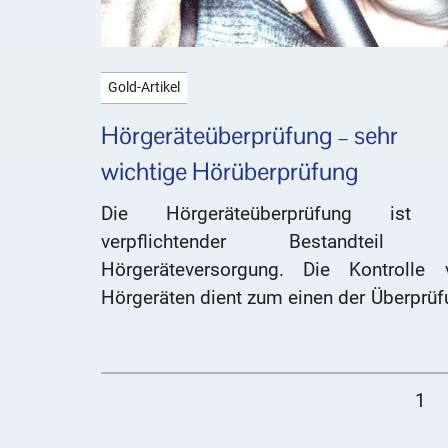
Gold-Artikel
Hörgeräteüberprüfung – sehr
wichtige Hörüberprüfung
Die Hörgeräteüberprüfung ist 
verpflichtender Bestandteil 
Hörgeräteversorgung. Die Kontrolle 
Hörgeräten dient zum einen der Überprüf
ihrer technischen Funktionalität. 
bedeutet, ob sich die Hörgeräte 
gewünscht verhalten. Außerdem dient 
1
Hörgeräteüberprüfung der Feststellung
sich die Hörsituation des Hörgeräteträg