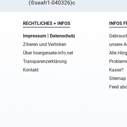
(©seafr1-040326)c
verbessert hat.
RECHTLICHES + INFOS
INFOS F
|
Impressum
Datenschutz
Gebrauch
Zitieren und Verlinken
unsere A
Über hoergeraete-info.net
Alle Hörg
Transparenzerklärung
Probleme
Kontakt
Kasse?
Sitemap 
Feed abo