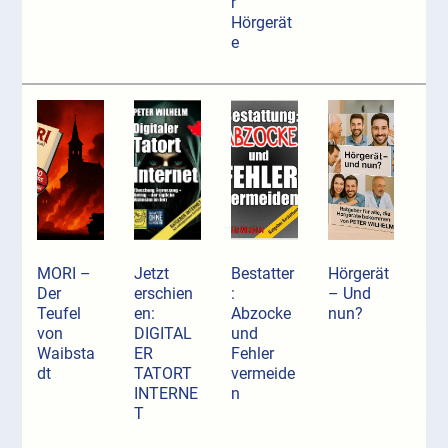
r
Hörgerät
e
MORI –
Jetzt
Bestatter
Hörgerät
Der
erschien
:
– Und
Teufel
en:
Abzocke
nun?
von
DIGITAL
und
Waibsta
ER
Fehler
dt
TATORT
vermeide
INTERNE
n
T