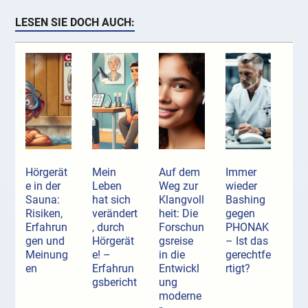
LESEN SIE DOCH AUCH:
Hörgerät
Mein
Auf dem
Immer
e in der
Leben
Weg zur
wieder
Sauna:
hat sich
Klangvoll
Bashing
Risiken,
verändert
heit: Die
gegen
Erfahrun
, durch
Forschun
PHONAK
gen und
Hörgerät
gsreise
– Ist das
Meinung
e! –
in die
gerechtfe
en
Erfahrun
Entwickl
rtigt?
gsbericht
ung
moderne