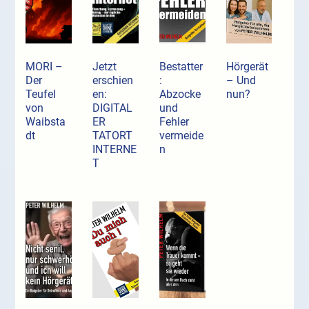
MORI –
Jetzt
Bestatter
Hörgerät
Der
erschien
:
– Und
Teufel
en:
Abzocke
nun?
von
DIGITAL
und
Waibsta
ER
Fehler
dt
TATORT
vermeide
INTERNE
n
T