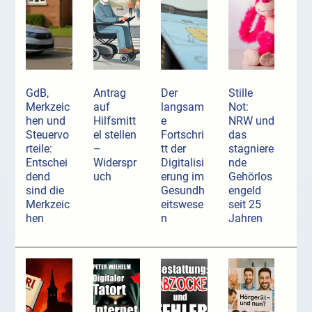
GdB,
Antrag
Der
Stille
Merkzeic
auf
langsam
Not:
hen und
Hilfsmitt
e
NRW und
Steuervo
el stellen
Fortschri
das
rteile:
–
tt der
stagniere
Entschei
Widerspr
Digitalisi
nde
dend
uch
erung im
Gehörlos
sind die
Gesundh
engeld
Merkzeic
eitswese
seit 25
hen
n
Jahren