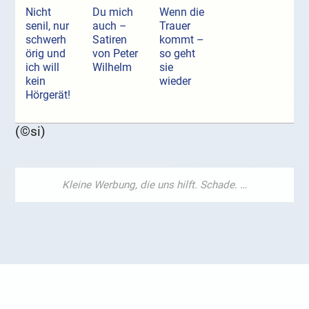
Nicht
Du mich
Wenn die
senil, nur
auch –
Trauer
schwerh
Satiren
kommt –
örig und
von Peter
so geht
ich will
Wilhelm
sie
kein
wieder
Hörgerät!
(©si)