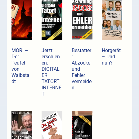
MORI –
Jetzt
Bestatter
Hörgerät
Der
erschien
:
– Und
Teufel
en:
Abzocke
nun?
von
DIGITAL
und
Waibsta
ER
Fehler
dt
TATORT
vermeide
INTERNE
n
T