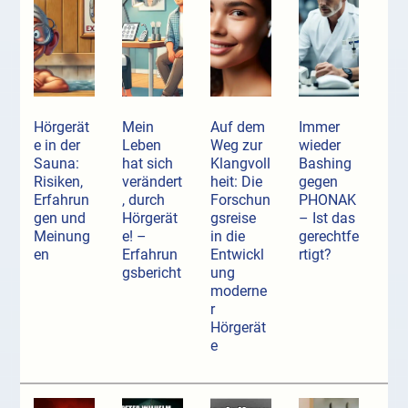
Hörgerät
Mein
Auf dem
Immer
e in der
Leben
Weg zur
wieder
Sauna:
hat sich
Klangvoll
Bashing
Risiken,
verändert
heit: Die
gegen
Erfahrun
, durch
Forschun
PHONAK
gen und
Hörgerät
gsreise
– Ist das
Meinung
e! –
in die
gerechtfe
en
Erfahrun
Entwickl
rtigt?
gsbericht
ung
moderne
r
Hörgerät
e