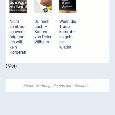
Nicht
Du mich
Wenn die
senil, nur
auch –
Trauer
schwerh
Satiren
kommt –
örig und
von Peter
so geht
ich will
Wilhelm
sie
kein
wieder
Hörgerät!
(©si)