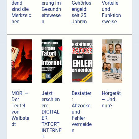
dend
erung im
Gehörlos
Vorteile
sind die
Gesundh
engeld
und
Merkzeic
eitswese
seit 25
Funktion
hen
n
Jahren
sweise
MORI –
Jetzt
Bestatter
Hörgerät
Der
erschien
:
– Und
Teufel
en:
Abzocke
nun?
von
DIGITAL
und
Waibsta
ER
Fehler
dt
TATORT
vermeide
INTERNE
n
T