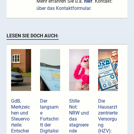
Mehr erfahren Sie u.a.
hier
. Kontakt:
über das Kontaktformular
.
LESEN SIE DOCH AUCH:
GdB,
Der
Stille
Die
Merkzeic
langsam
Not:
Hausarzt
hen und
e
NRW und
zentrierte
Steuervo
Fortschri
das
Versorgu
rteile:
tt der
stagniere
ng
Entschei
Digitalisi
nde
(HZV):