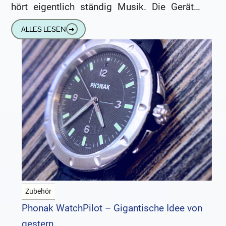
hört eigentlich ständig Musik. Die Geräte,
die wir vom Hörgerätekustiker
ALLES LESEN
➔
Zubehör
Phonak WatchPilot – Gigantische Idee von
gestern