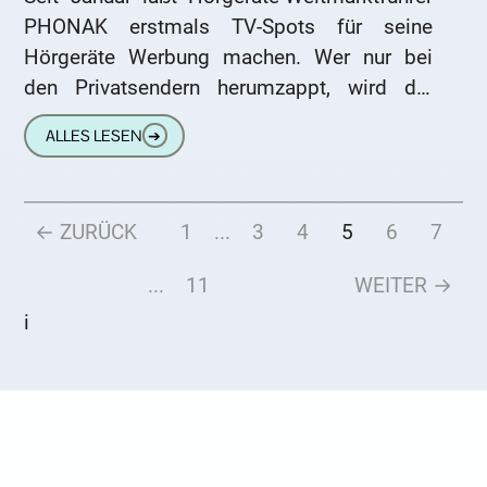
PHONAK erstmals TV-Spots für seine
Hörgeräte Werbung machen. Wer nur bei
den Privatsendern herumzappt, wird die
Spots aber kaum finden. Sie werden
ALLES LESEN
➔
vorzugsweise in den öffentlich-rechtlichen
← ZURÜCK
1
...
3
4
5
6
7
...
11
WEITER →
i