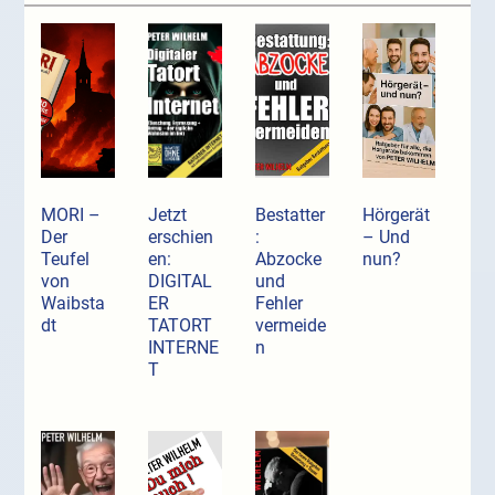
MORI –
Jetzt
Bestatter
Hörgerät
Der
erschien
:
– Und
Teufel
en:
Abzocke
nun?
von
DIGITAL
und
Waibsta
ER
Fehler
dt
TATORT
vermeide
INTERNE
n
T