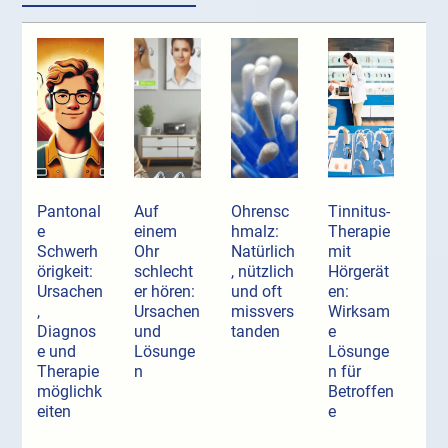
Pantonal
Auf
Ohrensc
Tinnitus-
e
einem
hmalz:
Therapie
Schwerh
Ohr
Natürlich
mit
örigkeit:
schlecht
, nützlich
Hörgerät
Ursachen
er hören:
und oft
en:
,
Ursachen
missvers
Wirksam
Diagnos
und
tanden
e
e und
Lösunge
Lösunge
Therapie
n
n für
möglichk
Betroffen
eiten
e