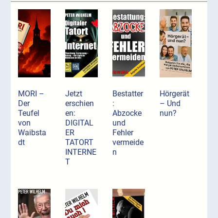
MORI –
Jetzt
Bestatter
Hörgerät
Der
erschien
:
– Und
Teufel
en:
Abzocke
nun?
von
DIGITAL
und
Waibsta
ER
Fehler
dt
TATORT
vermeide
INTERNE
n
T