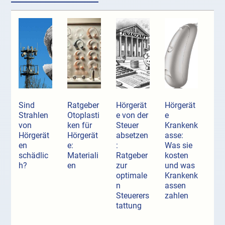
Sind
Ratgeber
Hörgerät
Hörgerät
Strahlen
Otoplasti
e von der
e
von
ken für
Steuer
Krankenk
Hörgerät
Hörgerät
absetzen
asse:
en
e:
:
Was sie
schädlic
Materiali
Ratgeber
kosten
h?
en
zur
und was
optimale
Krankenk
n
assen
Steuerers
zahlen
tattung