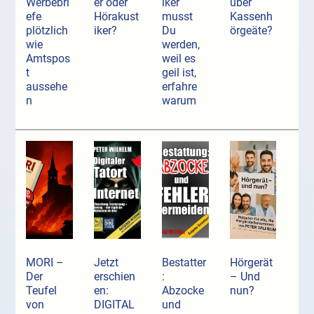
Werbebri
er oder
iker
über
efe
Hörakust
musst
Kassenh
plötzlich
iker?
Du
örgeäte?
wie
werden,
Amtspos
weil es
t
geil ist,
aussehe
erfahre
n
warum
MORI –
Jetzt
Bestatter
Hörgerät
Der
erschien
:
– Und
Teufel
en:
Abzocke
nun?
von
DIGITAL
und