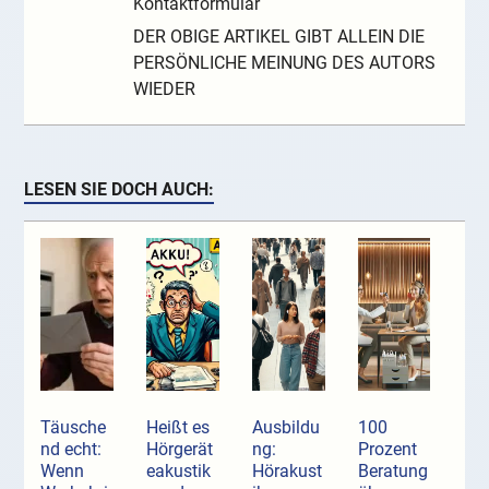
Kontaktformular
DER OBIGE ARTIKEL GIBT ALLEIN DIE
PERSÖNLICHE MEINUNG DES AUTORS
WIEDER
LESEN SIE DOCH AUCH:
Täusche
Heißt es
Ausbildu
100
nd echt:
Hörgerät
ng:
Prozent
Wenn
eakustik
Hörakust
Beratung