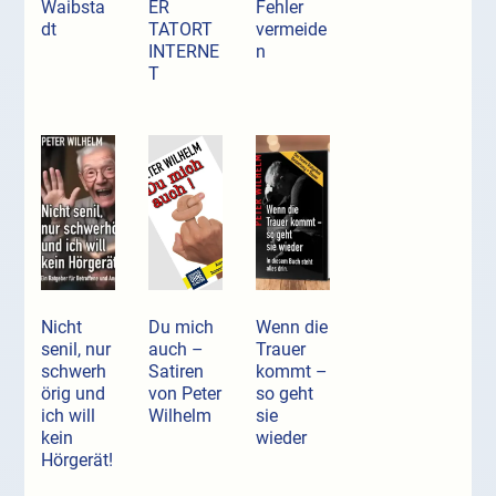
Waibsta
ER
Fehler
dt
TATORT
vermeide
INTERNE
n
T
Nicht
Du mich
Wenn die
senil, nur
auch –
Trauer
schwerh
Satiren
kommt –
örig und
von Peter
so geht
ich will
Wilhelm
sie
kein
wieder
Hörgerät!