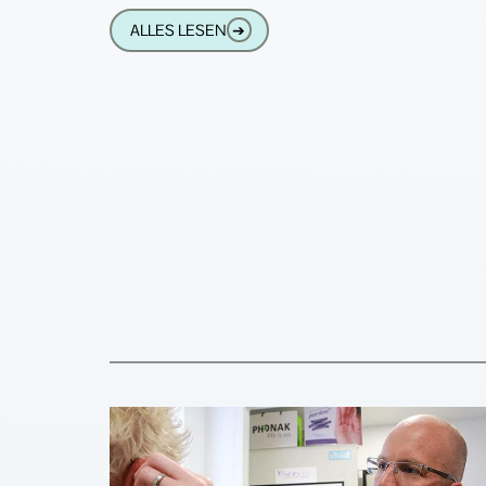
Mikrotechnik hat, der sollte lieber die Fi
ALLES LESEN
➔
von