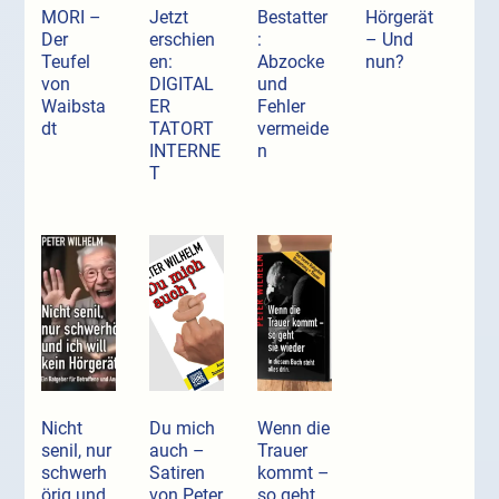
MORI –
Jetzt
Bestatter
Hörgerät
Der
erschien
:
– Und
Teufel
en:
Abzocke
nun?
von
DIGITAL
und
Waibsta
ER
Fehler
dt
TATORT
vermeide
INTERNE
n
T
Nicht
Du mich
Wenn die
senil, nur
auch –
Trauer
schwerh
Satiren
kommt –
örig und
von Peter
so geht