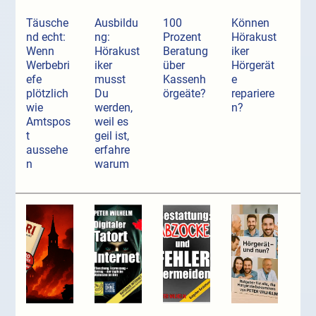
Täusche
Ausbildu
100
Können
nd echt:
ng:
Prozent
Hörakust
Wenn
Hörakust
Beratung
iker
Werbebri
iker
über
Hörgerät
efe
musst
Kassenh
e
plötzlich
Du
örgeäte?
repariere
wie
werden,
n?
Amtspos
weil es
t
geil ist,
aussehe
erfahre
n
warum