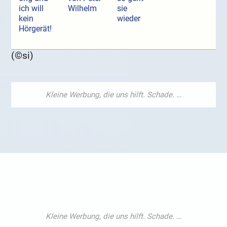
ich will
Wilhelm
sie
kein
wieder
Hörgerät!
(©si)