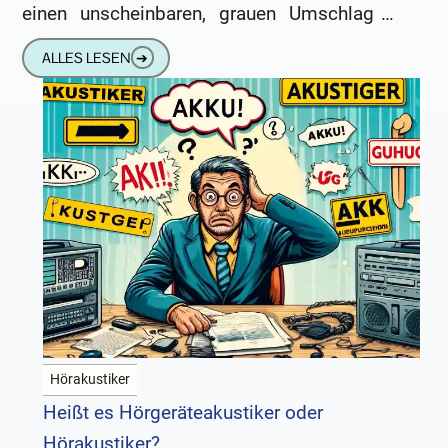
einen unscheinbaren, grauen Umschlag –
ohne Werbeaufdruck, ohne Logo, nur mit
ALLES LESEN
➔
einem schlichten Adressfeld
Hörakustiker
Heißt es Hörgeräteakustiker oder
Hörakustiker?