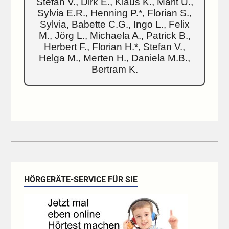
Stefan V., Dirk E., Klaus K., Marit U.,
Sylvia E.R., Henning P.*, Florian S.,
Sylvia, Babette C.G., Ingo L., Felix
M., Jörg L., Michaela A., Patrick B.,
Herbert F., Florian H.*, Stefan V.,
Helga M., Merten H., Daniela M.B.,
Bertram K.
HÖRGERÄTE-SERVICE FÜR SIE