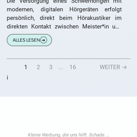
Die Versorgung eines Schwerhörigen mit
modernen, digitalen Hörgeräten erfolgt
persönlich, direkt beim Hörakustiker im
direkten Kontakt zwischen Meister*in und
Kunden. Moderne Hörgeräte sind aus der
ALLES LESEN
➔
Ferne anpassbar. Das bedeutet, dass
1
2
3
...
16
WEITER →
i