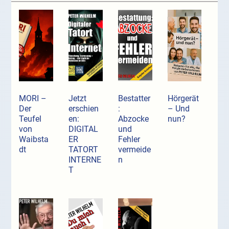
MORI –
Jetzt
Bestatter
Hörgerät
Der
erschien
:
– Und
Teufel
en:
Abzocke
nun?
von
DIGITAL
und
Waibsta
ER
Fehler
dt
TATORT
vermeide
INTERNE
n
T