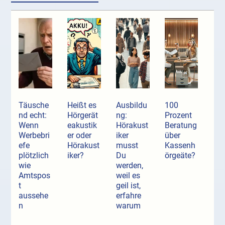
Täusche
Heißt es
Ausbildu
100
nd echt:
Hörgerät
ng:
Prozent
Wenn
eakustik
Hörakust
Beratung
Werbebri
er oder
iker
über
efe
Hörakust
musst
Kassenh
plötzlich
iker?
Du
örgeäte?
wie
werden,
Amtspos
weil es
t
geil ist,
aussehe
erfahre
n
warum