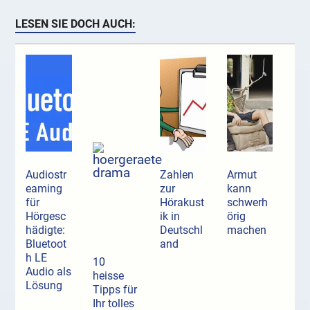
LESEN SIE DOCH AUCH:
Audiostr
Zahlen
Armut
eaming
zur
kann
für
Hörakust
schwerh
Hörgesc
ik in
örig
hädigte:
Deutschl
machen
Bluetoot
and
h LE
10
Audio als
heisse
Lösung
Tipps für
Ihr tolles