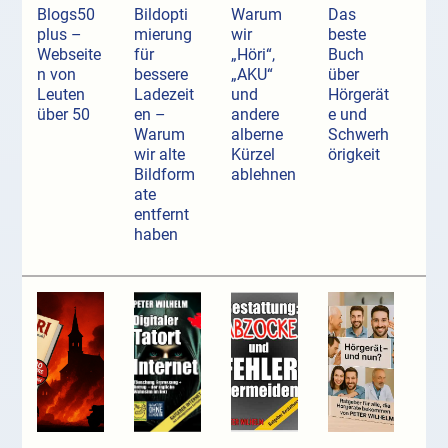
Blogs50
Bildopti
Warum
Das
plus –
mierung
wir
beste
Webseite
für
„Höri“,
Buch
n von
bessere
„AKU“
über
Leuten
Ladezeit
und
Hörgerät
über 50
en –
andere
e und
Warum
alberne
Schwerh
wir alte
Kürzel
örigkeit
Bildform
ablehnen
ate
entfernt
haben