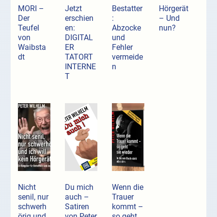
MORI –
Jetzt
Bestatter
Hörgerät
Der
erschien
:
– Und
Teufel
en:
Abzocke
nun?
von
DIGITAL
und
Waibsta
ER
Fehler
dt
TATORT
vermeide
INTERNE
n
T
Nicht
Du mich
Wenn die
senil, nur
auch –
Trauer
schwerh
Satiren
kommt –
örig und
von Peter
so geht