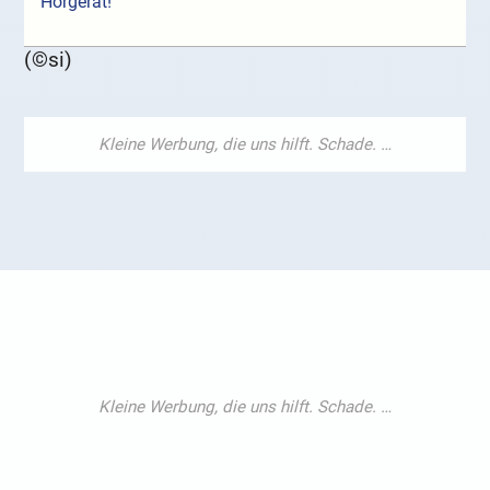
Hörgerät!
(©si)