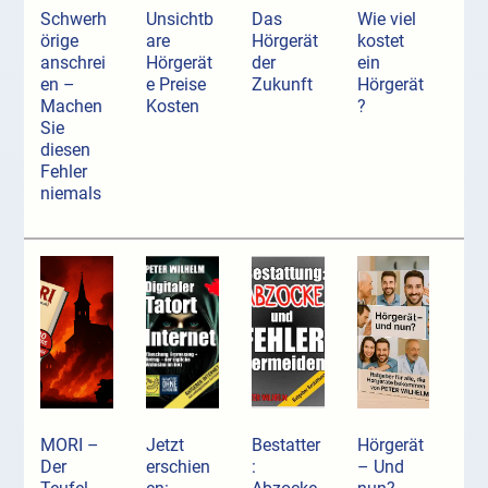
Schwerh
Unsichtb
Das
Wie viel
örige
are
Hörgerät
kostet
anschrei
Hörgerät
der
ein
en –
e Preise
Zukunft
Hörgerät
Machen
Kosten
?
Sie
diesen
Fehler
niemals
MORI –
Jetzt
Bestatter
Hörgerät
Der
erschien
:
– Und