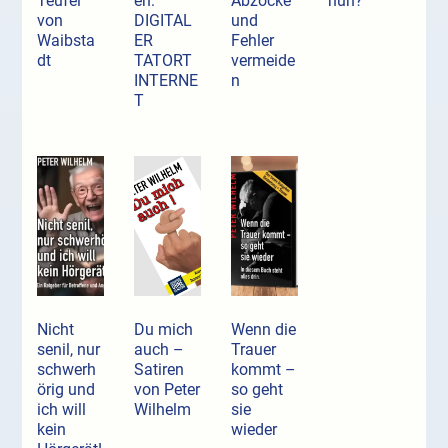
Teufel
en:
Abzocke
nun?
von
DIGITAL
und
Waibsta
ER
Fehler
dt
TATORT
vermeide
INTERNE
n
T
Nicht
Du mich
Wenn die
senil, nur
auch –
Trauer
schwerh
Satiren
kommt –
örig und
von Peter
so geht
ich will
Wilhelm
sie
kein
wieder