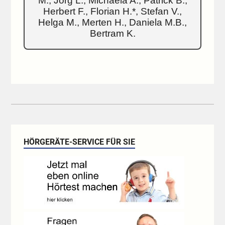
M., Jörg L., Michaela A., Patrick B.,
Herbert F., Florian H.*, Stefan V.,
Helga M., Merten H., Daniela M.B.,
Bertram K.
HÖRGERÄTE-SERVICE FÜR SIE