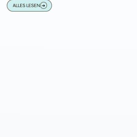
eine Mischung aus verstärktem und
ALLES LESEN
➔
direktem Schall im Ohr ist,“ sagt