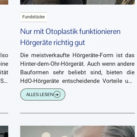
Fundstücke
Nur mit Otoplastik funktionieren
Hörgeräte richtig gut
lso
Die meistverkaufte Hörgeräte-Form ist das
ine
Hinter-dem-Ohr-Hörgerät. Auch wenn andere
tät
Bauformen sehr beliebt sind, bieten die
Sie
HdO-Hörgeräte entscheidende Vorteile und
ng,
so kommt es, dass die meisten
ALLES LESEN
➔
Schwerhörigen zu diesen Hörgeräten
greifen.