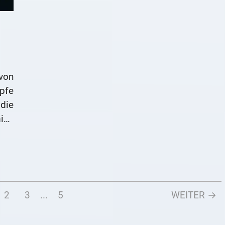
von
pfe
 die
ich
2
3
...
5
WEITER →