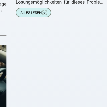
Lösungsmöglichkeiten für dieses Problem.
age
Fallbeispiele Herr Bruckner hat
sen
ALLES LESEN
➔
tik.