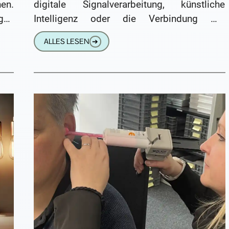
hen.
digitale Signalverarbeitung, künstliche
gen
Intelligenz oder die Verbindung mit
r
Smartphone und Fernseher. Diese
ALLES LESEN
➔
technischen Möglichkeiten sind zweifellos
beeindruckend. Dennoch