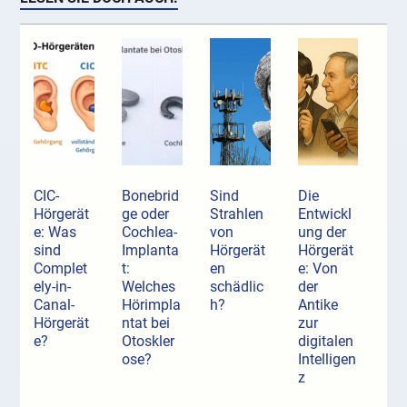
CIC-
Bonebrid
Sind
Die
Hörgerät
ge oder
Strahlen
Entwickl
e: Was
Cochlea-
von
ung der
sind
Implanta
Hörgerät
Hörgerät
Complet
t:
en
e: Von
ely-in-
Welches
schädlic
der
Canal-
Hörimpla
h?
Antike
Hörgerät
ntat bei
zur
e?
Otoskler
digitalen
ose?
Intelligen
z