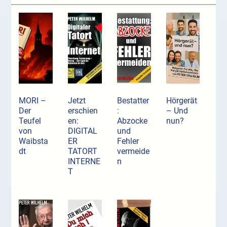
MORI –
Jetzt
Bestatter
Hörgerät
Der
erschien
:
– Und
Teufel
en:
Abzocke
nun?
von
DIGITAL
und
Waibsta
ER
Fehler
dt
TATORT
vermeide
INTERNE
n
T