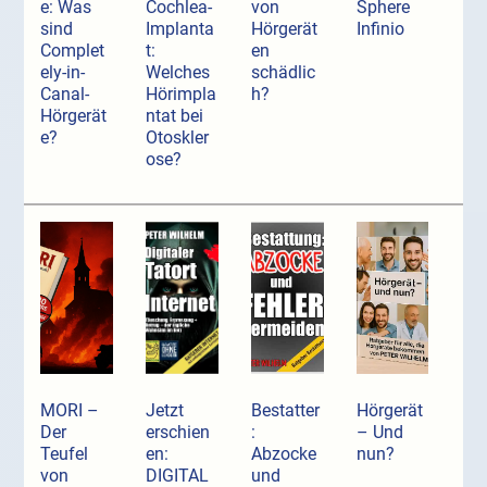
e: Was
Cochlea-
von
Sphere
sind
Implanta
Hörgerät
Infinio
Complet
t:
en
ely-in-
Welches
schädlic
Canal-
Hörimpla
h?
Hörgerät
ntat bei
e?
Otoskler
ose?
MORI –
Jetzt
Bestatter
Hörgerät
Der
erschien
:
– Und
Teufel
en:
Abzocke
nun?
von
DIGITAL
und