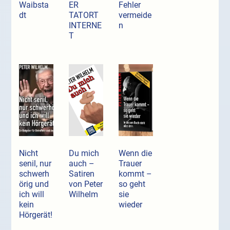
Waibsta
ER
Fehler
dt
TATORT
vermeide
INTERNE
n
T
Nicht
Du mich
Wenn die
senil, nur
auch –
Trauer
schwerh
Satiren
kommt –
örig und
von Peter
so geht
ich will
Wilhelm
sie
kein
wieder
Hörgerät!