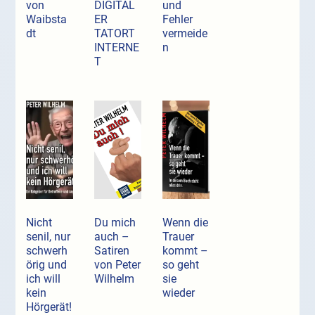
von
DIGITAL
und
Waibsta
ER
Fehler
dt
TATORT
vermeide
INTERNE
n
T
Nicht
Du mich
Wenn die
senil, nur
auch –
Trauer
schwerh
Satiren
kommt –
örig und
von Peter
so geht
ich will
Wilhelm
sie
kein
wieder
Hörgerät!