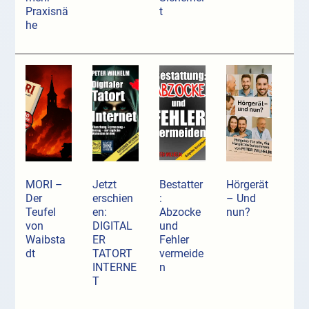
Praxisnä
t
he
MORI –
Jetzt
Bestatter
Hörgerät
Der
erschien
:
– Und
Teufel
en:
Abzocke
nun?
von
DIGITAL
und
Waibsta
ER
Fehler
dt
TATORT
vermeide
INTERNE
n
T