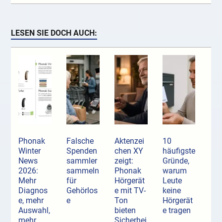
LESEN SIE DOCH AUCH:
Phonak
Falsche
Aktenzei
10
Winter
Spenden
chen XY
häufigste
News
sammler
zeigt:
Gründe,
2026:
sammeln
Phonak
warum
Mehr
für
Hörgerät
Leute
Diagnos
Gehörlos
e mit TV-
keine
e, mehr
e
Ton
Hörgerät
Auswahl,
bieten
e tragen
mehr
Sicherhei