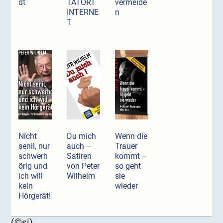
dt
TATORT
vermeide
INTERNE
n
T
Nicht
Du mich
Wenn die
senil, nur
auch –
Trauer
schwerh
Satiren
kommt –
örig und
von Peter
so geht
ich will
Wilhelm
sie
kein
wieder
Hörgerät!
(©si)