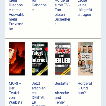
Mehr
für
Hörgerät
Leute
Diagnos
Gehörlos
e mit TV-
keine
e, mehr
e
Ton
Hörgerät
Auswahl,
bieten
e tragen
mehr
Sicherhei
Praxisnä
t
he
MORI –
Jetzt
Bestatter
Hörgerät
Der
erschien
:
– Und
Teufel
en:
Abzocke
nun?
von
DIGITAL
und
Waibsta
ER
Fehler