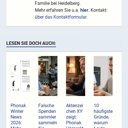
Familie bei Heidelberg.
Mehr erfahren Sie u.a.
hier
. Kontakt:
über das Kontaktformular
.
LESEN SIE DOCH AUCH:
Phonak
Falsche
Aktenzei
10
Winter
Spenden
chen XY
häufigste
News
sammler
zeigt:
Gründe,
2026:
sammeln
Phonak
warum