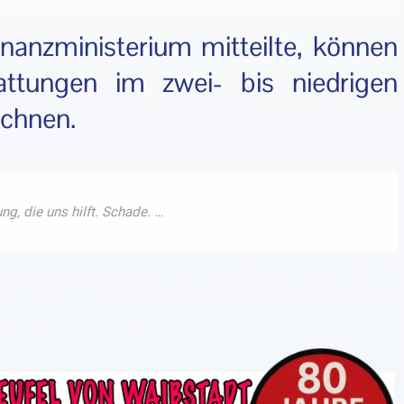
inanz
mini
sterium mitteilte, können
attungen im zwei- bis niedrigen
echnen.