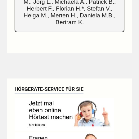
M., Jörg L., Michaela A., Patrick B.,
Herbert F., Florian H.*, Stefan V.,
Helga M., Merten H., Daniela M.B.,
Bertram K.
HÖRGERÄTE-SERVICE FÜR SIE