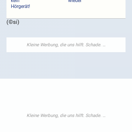
kein
wieder
Hörgerät!
(©si)