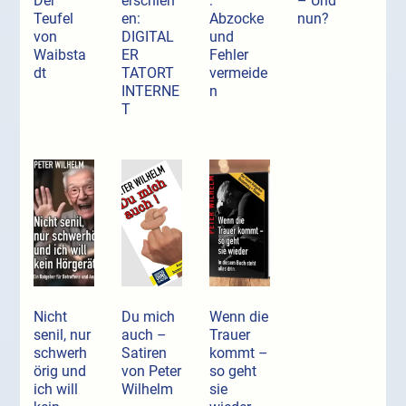
Der
erschien
:
– Und
Teufel
en:
Abzocke
nun?
von
DIGITAL
und
Waibsta
ER
Fehler
dt
TATORT
vermeide
INTERNE
n
T
Nicht
Du mich
Wenn die
senil, nur
auch –
Trauer
schwerh
Satiren
kommt –
örig und
von Peter
so geht
ich will
Wilhelm
sie