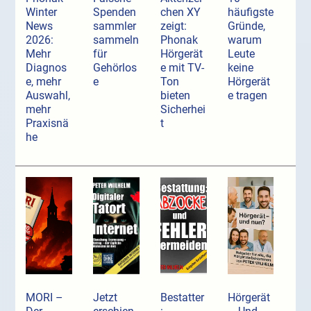
Winter
Spenden
chen XY
häufigste
News
sammler
zeigt:
Gründe,
2026:
sammeln
Phonak
warum
Mehr
für
Hörgerät
Leute
Diagnos
Gehörlos
e mit TV-
keine
e, mehr
e
Ton
Hörgerät
Auswahl,
bieten
e tragen
mehr
Sicherhei
Praxisnä
t
he
MORI –
Jetzt
Bestatter
Hörgerät