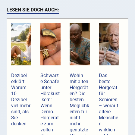
LESEN SIE DOCH AUCH:
Dezibel
Schwarz
Wohin
Das
erklärt:
e Schafe
mit alten
beste
Warum
unter
Hörgerät
Hörgerät
10
Hörakust
en? Die
für
Dezibel
ikern:
besten
Senioren
viel mehr
Wenn
Möglichk
– worauf
sind, als
Demo-
eiten für
ältere
Sie
Hörgerät
nicht
Mensche
denken
e zum
mehr
n
vollen
genutzte
wirklich