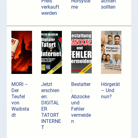
Preis
Hörsyste
achten
verkauft
me
sollten
werden
MORI –
Jetzt
Bestatter
Hörgerät
Der
erschien
:
– Und
Teufel
en:
Abzocke
nun?
von
DIGITAL
und
Waibsta
ER
Fehler
dt
TATORT
vermeide
INTERNE
n
T