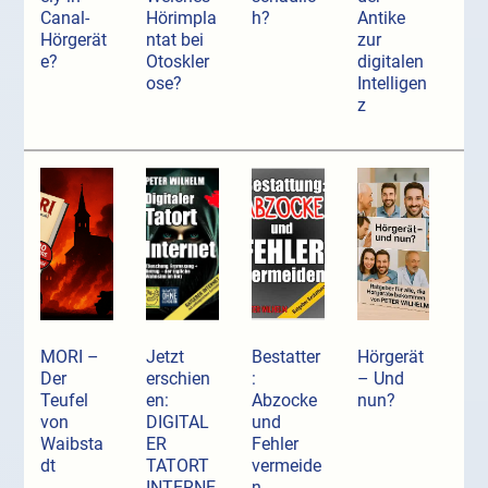
Canal-
Hörimpla
h?
Antike
Hörgerät
ntat bei
zur
e?
Otoskler
digitalen
ose?
Intelligen
z
MORI –
Jetzt
Bestatter
Hörgerät
Der
erschien
:
– Und
Teufel
en:
Abzocke
nun?
von
DIGITAL
und
Waibsta
ER
Fehler
dt
TATORT
vermeide
INTERNE
n