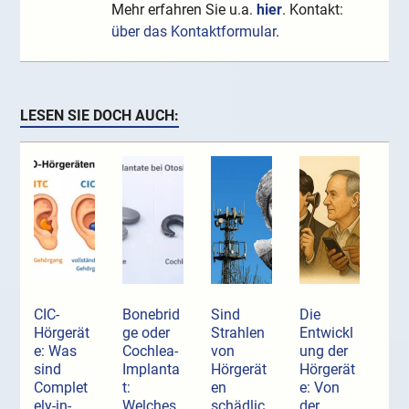
Mehr erfahren Sie u.a.
hier
. Kontakt:
über das Kontaktformular
.
LESEN SIE DOCH AUCH:
CIC-
Bonebrid
Sind
Die
Hörgerät
ge oder
Strahlen
Entwickl
e: Was
Cochlea-
von
ung der
sind
Implanta
Hörgerät
Hörgerät
Complet
t:
en
e: Von
ely-in-
Welches
schädlic
der