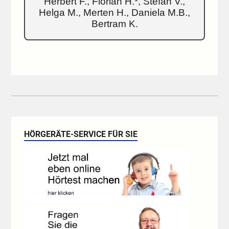
Herbert F., Florian H.*, Stefan V.,
Helga M., Merten H., Daniela M.B.,
Bertram K.
HÖRGERÄTE-SERVICE FÜR SIE