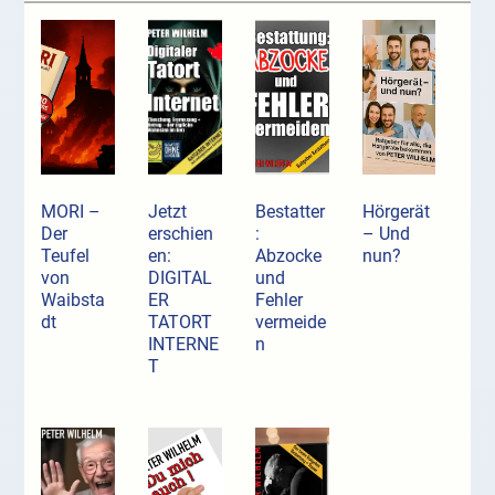
MORI –
Jetzt
Bestatter
Hörgerät
Der
erschien
:
– Und
Teufel
en:
Abzocke
nun?
von
DIGITAL
und
Waibsta
ER
Fehler
dt
TATORT
vermeide
INTERNE
n
T