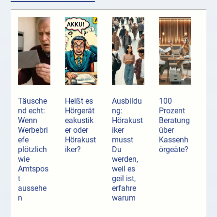
Täusche
Heißt es
Ausbildu
100
nd echt:
Hörgerät
ng:
Prozent
Wenn
eakustik
Hörakust
Beratung
Werbebri
er oder
iker
über
efe
Hörakust
musst
Kassenh
plötzlich
iker?
Du
örgeäte?
wie
werden,
Amtspos
weil es
t
geil ist,
aussehe
erfahre
n
warum