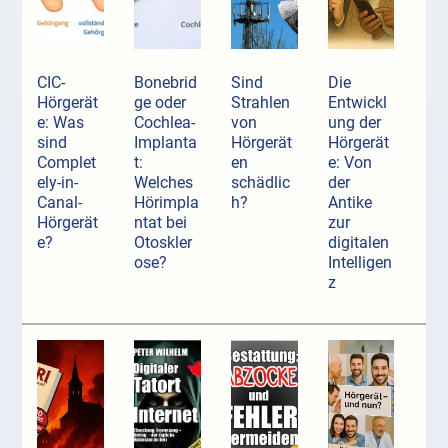
CIC-
Bonebrid
Sind
Die
Hörgerät
ge oder
Strahlen
Entwickl
e: Was
Cochlea-
von
ung der
sind
Implanta
Hörgerät
Hörgerät
Complet
t:
en
e: Von
ely-in-
Welches
schädlic
der
Canal-
Hörimpla
h?
Antike
Hörgerät
ntat bei
zur
e?
Otoskler
digitalen
ose?
Intelligen
z