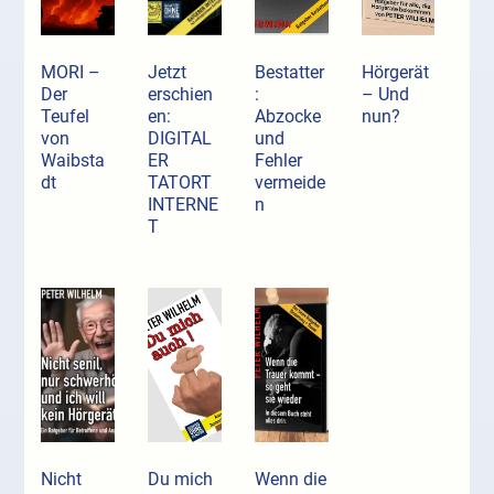
MORI –
Jetzt
Bestatter
Hörgerät
Der
erschien
:
– Und
Teufel
en:
Abzocke
nun?
von
DIGITAL
und
Waibsta
ER
Fehler
dt
TATORT
vermeide
INTERNE
n
T
Nicht
Du mich
Wenn die