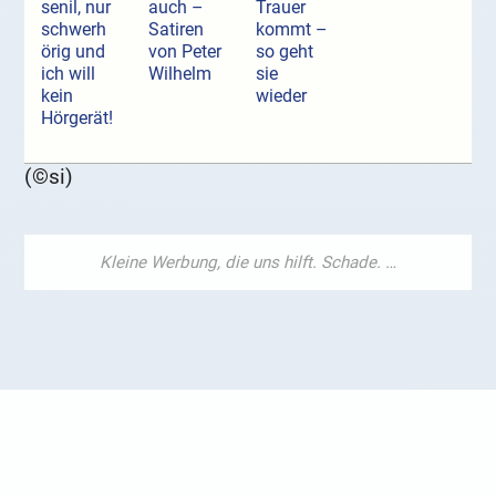
senil, nur
auch –
Trauer
schwerh
Satiren
kommt –
örig und
von Peter
so geht
ich will
Wilhelm
sie
kein
wieder
Hörgerät!
(©si)