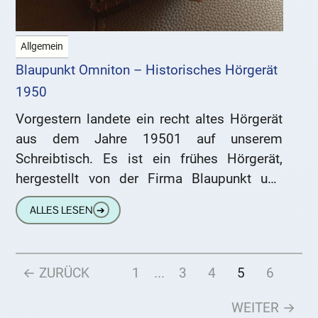
Allgemein
Blaupunkt Omniton – Historisches Hörgerät
1950
Vorgestern landete ein recht altes Hörgerät
aus dem Jahre 19501 auf unserem
Schreibtisch. Es ist ein frühes Hörgerät,
hergestellt von der Firma Blaupunkt und
vertrieben unter dem Namen Omniton.
ALLES LESEN
➔
Dieses
← ZURÜCK
1
...
3
4
5
6
WEITER →