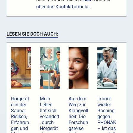
über das Kontaktformular
.
LESEN SIE DOCH AUCH:
Hörgerät
Mein
Auf dem
Immer
e in der
Leben
Weg zur
wieder
Sauna:
hat sich
Klangvoll
Bashing
Risiken,
verändert
heit: Die
gegen
Erfahrun
, durch
Forschun
PHONAK
gen und
Hörgerät
gsreise
– Ist das