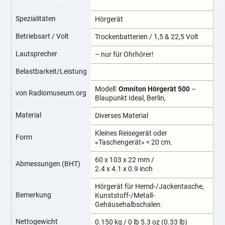
Spezialitäten
Hörgerät
Betriebsart / Volt
Trockenbatterien / 1,5 & 22,5 Volt
Lautsprecher
– nur für Ohrhörer!
Belastbarkeit/Leistung
Modell:
Omniton Hörgerät 500
–
von Radiomuseum.org
Blaupunkt Ideal, Berlin,
Material
Diverses Material
Kleines Reisegerät oder
Form
«Taschengerät» < 20 cm.
60 x 103 x 22 mm /
Abmessungen (BHT)
2.4 x 4.1 x 0.9 inch
Hörgerät für Hemd-/Jackentasche,
Bemerkung
Kunststoff-/Metall-
Gehäusehalbschalen.
Nettogewicht
0.150 kg / 0 lb 5.3 oz (0.33 lb)