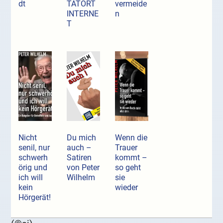
dt
TATORT
vermeide
INTERNE
n
T
Nicht
Du mich
Wenn die
senil, nur
auch –
Trauer
schwerh
Satiren
kommt –
örig und
von Peter
so geht
ich will
Wilhelm
sie
kein
wieder
Hörgerät!