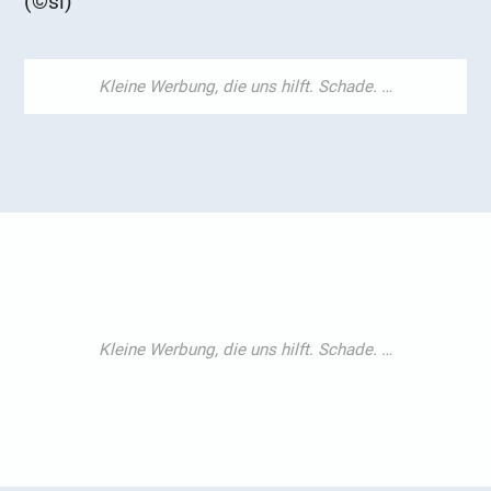
(©si)