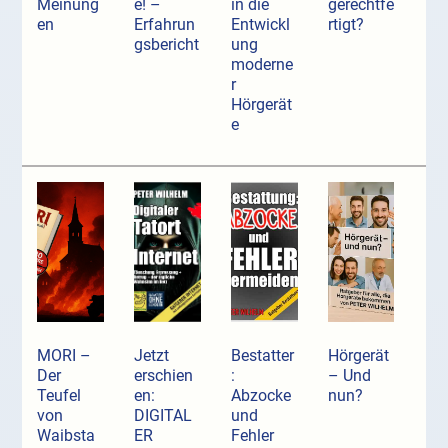
Meinung
e! –
in die
gerechtfe
en
Erfahrun
Entwickl
rtigt?
gsbericht
ung
moderne
r
Hörgerät
e
MORI –
Jetzt
Bestatter
Hörgerät
Der
erschien
:
– Und
Teufel
en:
Abzocke
nun?
von
DIGITAL
und
Waibsta
ER
Fehler