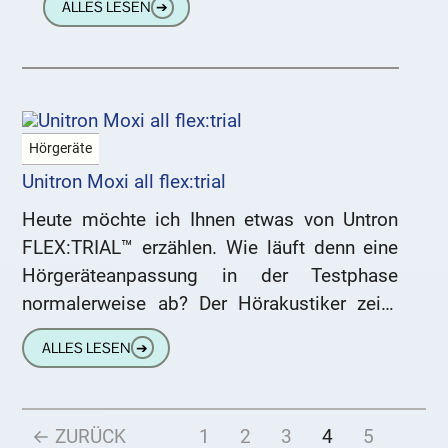
ALLES LESEN
➔
denjenigen, die sich mit dem Gedanken
plagen, ob sie sich
Hörgeräte
Unitron Moxi all flex:trial
Heute möchte ich Ihnen etwas von Untron
FLEX:TRIAL™ erzählen. Wie läuft denn eine
Hörgeräteanpassung in der Testphase
normalerweise ab? Der Hörakustiker zeigt
Ihnen verschiedene Geräte. Sie wählen mit
ALLES LESEN
➔
ihm eins
← ZURÜCK
1
2
3
4
5