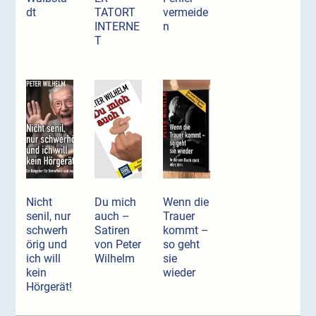
dt
TATORT
vermeide
INTERNE
n
T
Nicht
Du mich
Wenn die
senil, nur
auch –
Trauer
schwerh
Satiren
kommt –
örig und
von Peter
so geht
ich will
Wilhelm
sie
kein
wieder
Hörgerät!