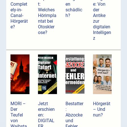
Complet
t:
en
e: Von
ely-in-
Welches
schädlic
der
Canal-
Hörimpla
h?
Antike
Hörgerät
ntat bei
zur
e?
Otoskler
digitalen
ose?
Intelligen
z
MORI –
Jetzt
Bestatter
Hörgerät
Der
erschien
:
– Und
Teufel
en:
Abzocke
nun?
von
DIGITAL
und
Waibsta
ER
Fehler