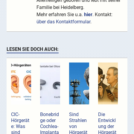
Allerheiligen geboren und lebt mit seiner
Familie bei Heidelberg.
Mehr erfahren Sie u.a.
hier
. Kontakt:
über das Kontaktformular
.
LESEN SIE DOCH AUCH:
CIC-
Bonebrid
Sind
Die
Hörgerät
ge oder
Strahlen
Entwickl
e: Was
Cochlea-
von
ung der
sind
Implanta
Hörgerät
Hörgerät