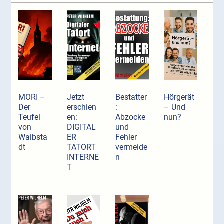
MORI –
Jetzt
Bestatter
Hörgerät
Der
erschien
:
– Und
Teufel
en:
Abzocke
nun?
von
DIGITAL
und
Waibsta
ER
Fehler
dt
TATORT
vermeide
INTERNE
n
T