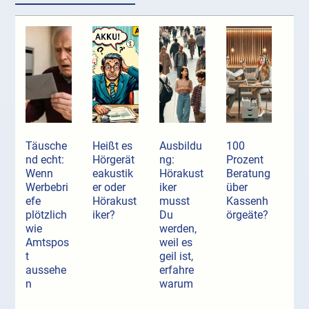
Täusche
Heißt es
Ausbildu
100
nd echt:
Hörgerät
ng:
Prozent
Wenn
eakustik
Hörakust
Beratung
Werbebri
er oder
iker
über
efe
Hörakust
musst
Kassenh
plötzlich
iker?
Du
örgeäte?
wie
werden,
Amtspos
weil es
t
geil ist,
aussehe
erfahre
n
warum