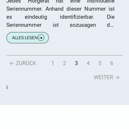
Jedes Hörgerät hat eine individuelle
Seriennummer. Anhand dieser Nummer ist
es eindeutig identifizierbar. Die
Seriennummer ist sozusagen der
„Personalausweise“ Ihres Hörgeräts. Doch
ALLES LESEN
➔
wo verbirgt sich diese Nummer und wie
können
← ZURÜCK
1
2
3
4
5
6
WEITER →
i