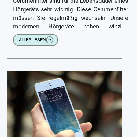
Cerumenfilter sind für die Lebensdauer eines
Hörgeräts sehr wichtig. Diese Cerumenfilter
müssen Sie regelmäßig wechseln. Unsere
modernen Hörgeräte haben winzige
Lautsprecher (Hörer), die nadelfeine
ALLES LESEN
➔
Öffnungen haben. Sowohl Im-Ohr-Geräte
(IdO) als