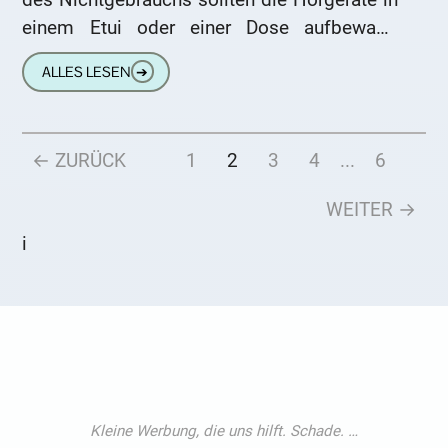
einem Etui oder einer Dose aufbewahrt
werden. Hersteller-Box Bei allen
ALLES LESEN
➔
← ZURÜCK
1
2
3
4
...
6
WEITER →
i