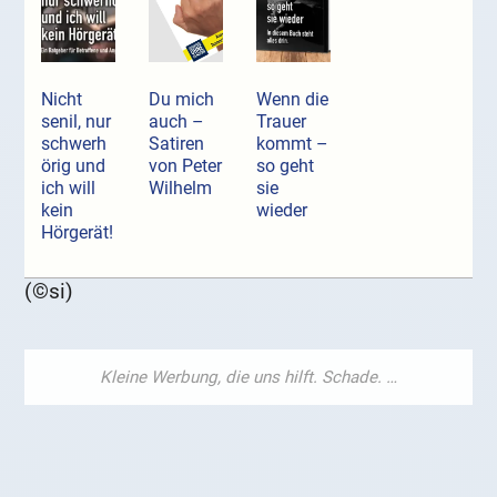
Nicht
Du mich
Wenn die
senil, nur
auch –
Trauer
schwerh
Satiren
kommt –
örig und
von Peter
so geht
ich will
Wilhelm
sie
kein
wieder
Hörgerät!
(©si)