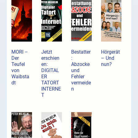
MORI –
Jetzt
Bestatter
Hörgerät
Der
erschien
:
– Und
Teufel
en:
Abzocke
nun?
von
DIGITAL
und
Waibsta
ER
Fehler
dt
TATORT
vermeide
INTERNE
n
T