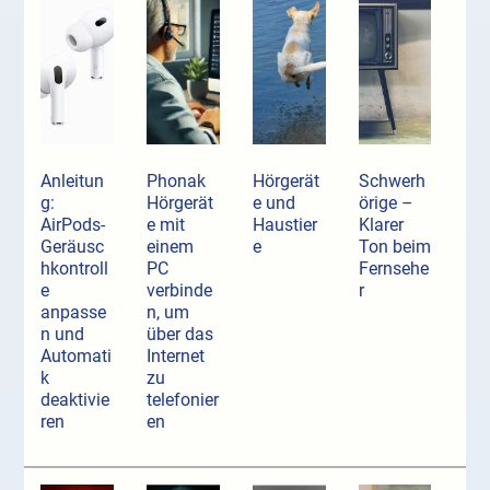
Anleitun
Phonak
Hörgerät
Schwerh
g:
Hörgerät
e und
örige –
AirPods-
e mit
Haustier
Klarer
Geräusc
einem
e
Ton beim
hkontroll
PC
Fernsehe
e
verbinde
r
anpasse
n, um
n und
über das
Automati
Internet
k
zu
deaktivie
telefonier
ren
en