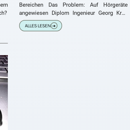
ern
Bereichen Das Problem: Auf Hörgeräte
ch?
angewiesen Diplom Ingenieur Georg Kroll
trägt seit 8 Wochen Hörgeräte. Er hat sich
ALLES LESEN
➔
für HdO-Hörgeräte entschieden, die einen