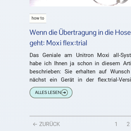
how to
Wenn die Übertragung in die Hose
geht: Moxi flex:trial
Das Geniale am Unitron Moxi all-Sys
habe ich Ihnen ja schon in diesem Arti
beschrieben: Sie erhalten auf Wunsch
nächst ein Gerät in der flex:trial-Vers
Dieses Hörgerät entspricht dem
ALLES LESEN
➔
← ZURÜCK
1
2