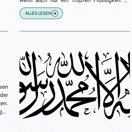
wenn auch nur ein Tropfen Flüssigkeit an
das heißgeliebte Smartphone gelangt,
ALLES LESEN
➔
wischen wir das
sen
der
en.
gen
ine