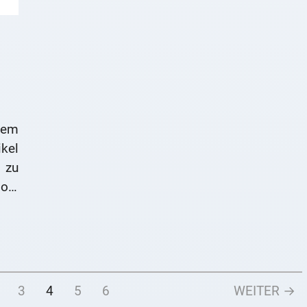
tem
kel
 zu
ion.
3
4
5
6
WEITER →