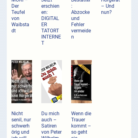
Der
erschien
:
– Und
Teufel
en:
Abzocke
nun?
von
DIGITAL
und
Waibsta
ER
Fehler
dt
TATORT
vermeide
INTERNE
n
T
Nicht
Du mich
Wenn die
senil, nur
auch –
Trauer
schwerh
Satiren
kommt –
örig und
von Peter
so geht