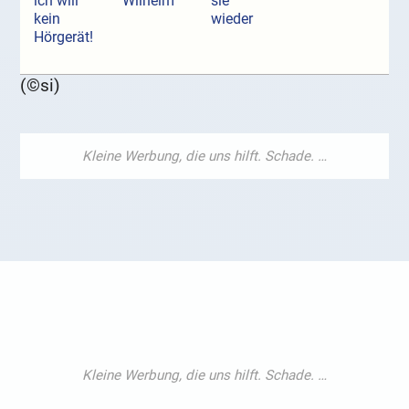
ich will
Wilhelm
sie
kein
wieder
Hörgerät!
(©si)