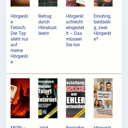
Hörgerät
Betrug
Hörgerät
Einohrig,
e
durch
schlecht
beidseiti
Fetisch:
Hörakust
eingestel
g, zwei
Der Typ
ikerin
lt – Das
Hörgerät
steht nur
müssen
e?
auf
Sie tun
meine
Hörgerät
e
MORI –
Jetzt
Bestatter
Hörgerät