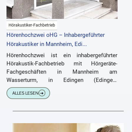
Hörakustiker-Fachbetrieb
Hörenhochzwei oHG – Inhabergeführter
Hörakustiker in Mannheim, Edi...
Hörenhochzwei ist ein inhabergeführter
Hörakustik-Fachbetrieb mit Hörgeräte-
Fachgeschäften in Mannheim am
Wasserturm, in Edingen (Edingen-
Neckarhausen) und in zentraler Lage in
ALLES LESEN
➔
Speyer. W Hörakustik-Meisterbetrieb:
Hörgeräte in Mannheim, Edingen …
hoerenhochzwei.de
https://hoerenhochzwei.de …