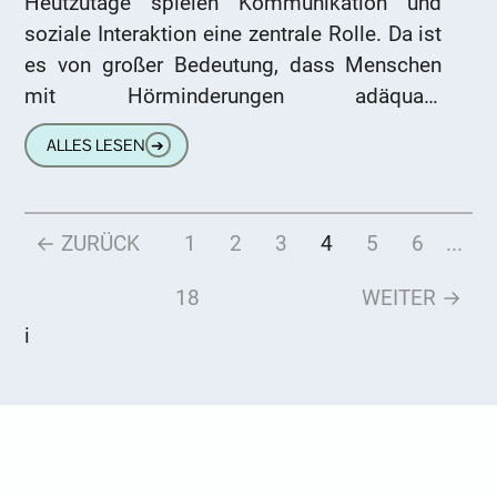
Heutzutage spielen Kommunikation und
soziale Interaktion eine zentrale Rolle. Da ist
es von großer Bedeutung, dass Menschen
mit Hörminderungen adäquate
Unterstützung erhalten. Ein regelmäßiger
ALLES LESEN
➔
Besuch beim Hörakustiker kann für
Schwerhörige
← ZURÜCK
1
2
3
4
5
6
...
18
WEITER →
i