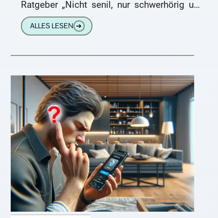
Ratgeber „Nicht senil, nur schwerhörig und
ich will kein Hörgerät!“ von Hörexperte Peter
ALLES LESEN
➔
Wilhelm. Jetzt