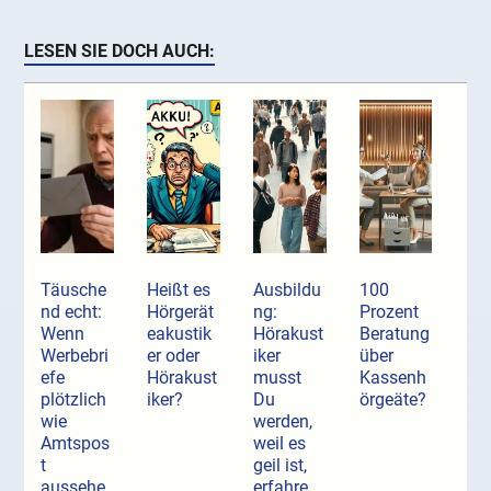
LESEN SIE DOCH AUCH:
Täusche
Heißt es
Ausbildu
100
nd echt:
Hörgerät
ng:
Prozent
Wenn
eakustik
Hörakust
Beratung
Werbebri
er oder
iker
über
efe
Hörakust
musst
Kassenh
plötzlich
iker?
Du
örgeäte?
wie
werden,
Amtspos
weil es
t
geil ist,
aussehe
erfahre