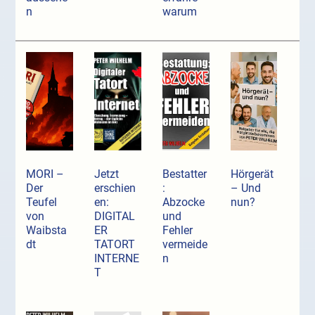
n
warum
MORI –
Jetzt
Bestatter
Hörgerät
Der
erschien
:
– Und
Teufel
en:
Abzocke
nun?
von
DIGITAL
und
Waibsta
ER
Fehler
dt
TATORT
vermeide
INTERNE
n
T