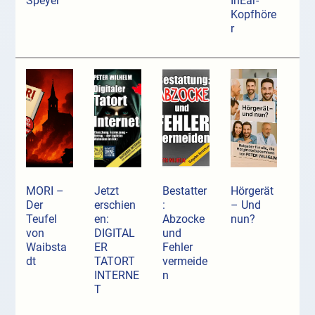
Speyer
InEar-
Kopfhöre
r
MORI –
Jetzt
Bestatter
Hörgerät
Der
erschien
:
– Und
Teufel
en:
Abzocke
nun?
von
DIGITAL
und
Waibsta
ER
Fehler
dt
TATORT
vermeide
INTERNE
n
T