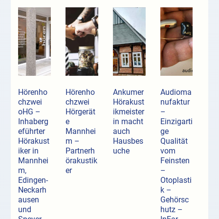
Hörenho
Hörenho
Ankumer
Audioma
chzwei
chzwei
Hörakust
nufaktur
oHG –
Hörgerät
ikmeister
–
Inhaberg
e
in macht
Einzigarti
eführter
Mannhei
auch
ge
Hörakust
m –
Hausbes
Qualität
iker in
Partnerh
uche
vom
Mannhei
örakustik
Feinsten
m,
er
–
Edingen-
Otoplasti
Neckarh
k –
ausen
Gehörsc
und
hutz –