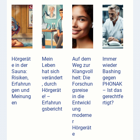
Hörgerät
Mein
Auf dem
Immer
e in der
Leben
Weg zur
wieder
Sauna:
hat sich
Klangvoll
Bashing
Risiken,
verändert
heit: Die
gegen
Erfahrun
, durch
Forschun
PHONAK
gen und
Hörgerät
gsreise
– Ist das
Meinung
e! –
in die
gerechtfe
en
Erfahrun
Entwickl
rtigt?
gsbericht
ung
moderne
r
Hörgerät
e