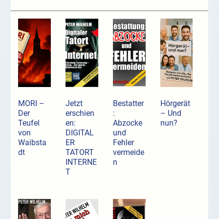
MORI –
Jetzt
Bestatter
Hörgerät
Der
erschien
:
– Und
Teufel
en:
Abzocke
nun?
von
DIGITAL
und
Waibsta
ER
Fehler
dt
TATORT
vermeide
INTERNE
n
T