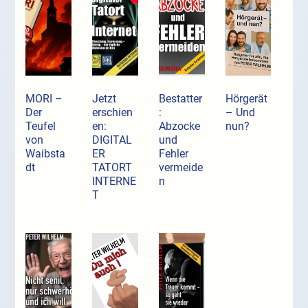
MORI –
Jetzt
Bestatter
Hörgerät
Der
erschien
:
– Und
Teufel
en:
Abzocke
nun?
von
DIGITAL
und
Waibsta
ER
Fehler
dt
TATORT
vermeide
INTERNE
n
T