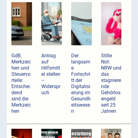
GdB,
Antrag
Der
Stille
Merkzeic
auf
langsam
Not:
hen und
Hilfsmitt
e
NRW und
Steuervo
el stellen
Fortschri
das
rteile:
–
tt der
stagniere
Entschei
Widerspr
Digitalisi
nde
dend
uch
erung im
Gehörlos
sind die
Gesundh
engeld
Merkzeic
eitswese
seit 25
hen
n
Jahren