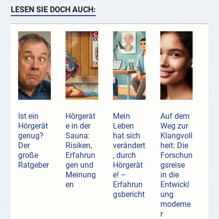
LESEN SIE DOCH AUCH:
Ist ein
Hörgerät
Mein
Auf dem
Hörgerät
e in der
Leben
Weg zur
genug?
Sauna:
hat sich
Klangvoll
Der
Risiken,
verändert
heit: Die
große
Erfahrun
, durch
Forschun
Ratgeber
gen und
Hörgerät
gsreise
Meinung
e! –
in die
en
Erfahrun
Entwickl
gsbericht
ung
moderne
r